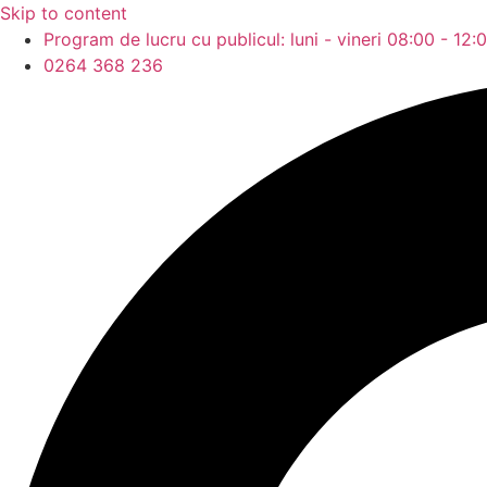
Skip to content
Program de lucru cu publicul: luni - vineri 08:00 - 12:
0264 368 236