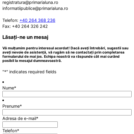
registratura@primarialuna.ro
informatiipublice@primarialuna.ro
Telefon:
+40 264 368 236
Fax: +40 264 326 242
Lăsați-ne un mesaj
Vă mulțumim pentru interesul acordat! Dacă aveți întrebări, sugestii sau
aveți nevoie de asistență, vă rugăm să ne contactați prin completarea
formularului de mai jos. Echipa noastră va răspunde cât mai curând
posibil la mesajul dumneavoastră.
"
*
" indicates required fields
Nume
*
Prenume
*
Adresa de e-mail
*
Telefon
*