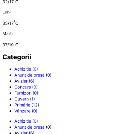
°
32/17
C
Luni
°
35/17
C
Marți
°
37/19
C
Categorii
Achiziție (0)
Anunț de presă (0)
Avizier (6)
Concurs (0)
Furnizori (0)
Guvern (1)
Primărie (12)
Vânzare (0)
Achiziție (0)
Anunț de presă (0)
Avizier (6)