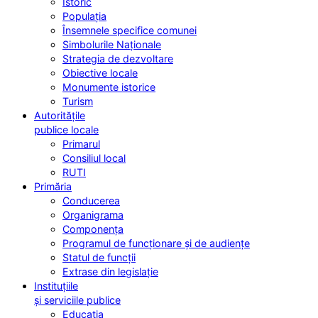
Istoric
Populația
Însemnele specifice comunei
Simbolurile Naționale
Strategia de dezvoltare
Obiective locale
Monumente istorice
Turism
Autoritățile
publice locale
Primarul
Consiliul local
RUTI
Primăria
Conducerea
Organigrama
Componența
Programul de funcționare și de audiențe
Statul de funcții
Extrase din legislație
Instituțiile
și serviciile publice
Educația