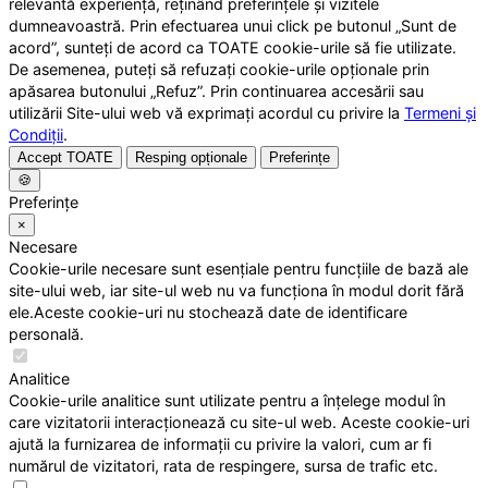
relevantă experiență, reținând preferințele și vizitele
dumneavoastră. Prin efectuarea unui click pe butonul „Sunt de
acord”, sunteți de acord ca TOATE cookie-urile să fie utilizate.
De asemenea, puteți să refuzați cookie-urile opționale prin
apăsarea butonului „Refuz”. Prin continuarea accesării sau
utilizării Site-ului web vă exprimați acordul cu privire la
Termeni și
Condiții
.
Accept TOATE
Resping opționale
Preferințe
🍪
Preferințe
×
Necesare
Cookie-urile necesare sunt esențiale pentru funcțiile de bază ale
site-ului web, iar site-ul web nu va funcționa în modul dorit fără
ele.Aceste cookie-uri nu stochează date de identificare
personală.
Analitice
Cookie-urile analitice sunt utilizate pentru a înțelege modul în
care vizitatorii interacționează cu site-ul web. Aceste cookie-uri
ajută la furnizarea de informații cu privire la valori, cum ar fi
numărul de vizitatori, rata de respingere, sursa de trafic etc.