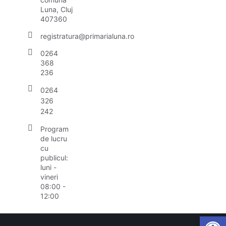
Luna, Cluj
407360
registratura@primarialuna.ro
0264
368
236
0264
326
242
Program
de lucru
cu
publicul:
luni -
vineri
08:00 -
12:00
Open