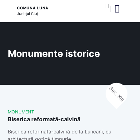
COMUNA LUNA
Județul
Cluj
și serviciile publice
Monumente istorice
Sec. XIII
MONUMENT
Biserica reformată-calvină
Biserica reformată-calvină de la Luncani, cu
arhitectură gotică timpurie