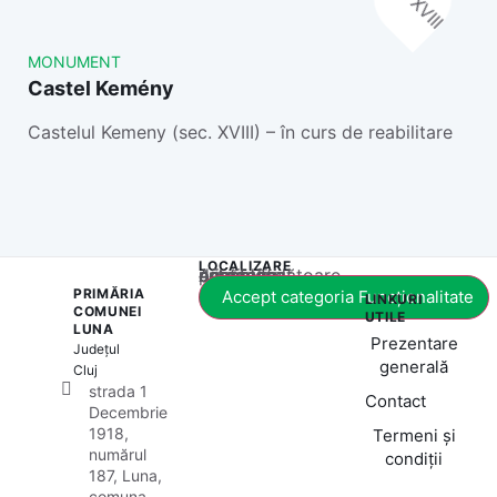
MONUMENT
Castel Kemény
Castelul Kemeny (sec. XVIII) – în curs de reabilitare
LOCALIZARE
Acest conținut este blocat până când acceptați categoria corespunzătoare de cookie-uri.
PRIMĂRIA
Accept categoria Funcționalitate
LINKURI
COMUNEI
UTILE
LUNA
Prezentare
Județul
generală
Cluj
strada 1
Contact
Decembrie
1918,
Termeni și
numărul
condiții
187, Luna,
comuna