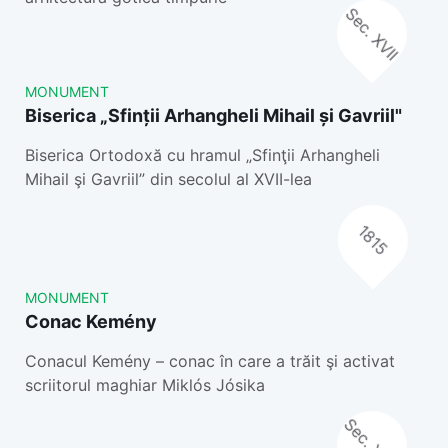
Sec. XVII
MONUMENT
Biserica „Sfinții Arhangheli Mihail și Gavriil"
Biserica Ortodoxă cu hramul „Sfinţii Arhangheli
Mihail şi Gavriil” din secolul al XVII-lea
1815
MONUMENT
Conac Kemény
Conacul Kemény – conac în care a trăit şi activat
scriitorul maghiar Miklós Jósika
Sec. XVIII