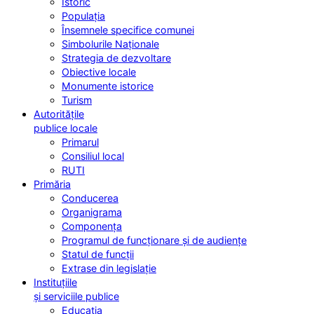
Istoric
Populația
Însemnele specifice comunei
Simbolurile Naționale
Strategia de dezvoltare
Obiective locale
Monumente istorice
Turism
Autoritățile
publice locale
Primarul
Consiliul local
RUTI
Primăria
Conducerea
Organigrama
Componența
Programul de funcționare și de audiențe
Statul de funcții
Extrase din legislație
Instituțiile
și serviciile publice
Educația