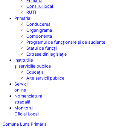
Primarul
Consiliul local
RUTI
Primăria
Conducerea
Organigrama
Componența
Programul de funcționare și de audiențe
Statul de funcții
Extrase din legislație
Instituțiile
și serviciile publice
Educația
Alte servicii publice
Servicii
online
Nomenclatura
stradală
Monitorul
Oficial Local
Comuna Luna
Primăria