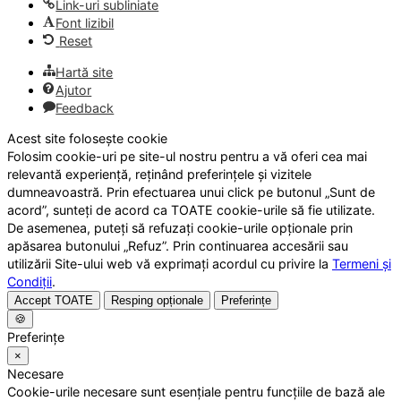
Link-uri subliniate
Font lizibil
Reset
Hartă site
Ajutor
Feedback
Acest site folosește cookie
Folosim cookie-uri pe site-ul nostru pentru a vă oferi cea mai
relevantă experiență, reținând preferințele și vizitele
dumneavoastră. Prin efectuarea unui click pe butonul „Sunt de
acord”, sunteți de acord ca TOATE cookie-urile să fie utilizate.
De asemenea, puteți să refuzați cookie-urile opționale prin
apăsarea butonului „Refuz”. Prin continuarea accesării sau
utilizării Site-ului web vă exprimați acordul cu privire la
Termeni și
Condiții
.
Accept TOATE
Resping opționale
Preferințe
🍪
Preferințe
×
Necesare
Cookie-urile necesare sunt esențiale pentru funcțiile de bază ale