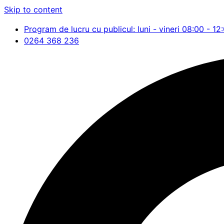
Skip to content
Program de lucru cu publicul: luni - vineri 08:00 - 12
0264 368 236