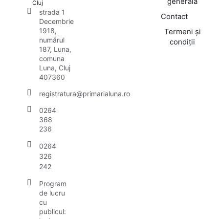
generală
Cluj
strada 1
Contact
Decembrie
1918,
Termeni și
numărul
condiții
187, Luna,
comuna
Luna, Cluj
407360
registratura@primarialuna.ro
0264
368
236
0264
326
242
Program
de lucru
cu
publicul: