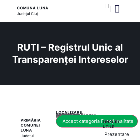
COMUNA LUNA
Județul
Cluj
și serviciile publice
RUTI – Registrul Unic al
Transparenței Intereselor
LOCALIZARE
Acest conținut este blocat până când acceptați categoria corespunzătoare de cookie-uri.
PRIMĂRIA
Accept categoria Funcționalitate
LINKURI
COMUNEI
UTILE
LUNA
Prezentare
Județul