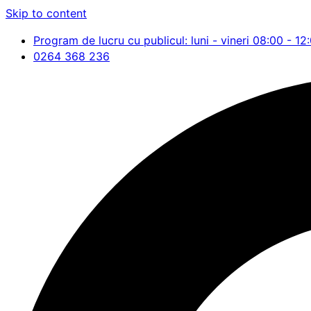
Skip to content
Program de lucru cu publicul: luni - vineri 08:00 - 12
0264 368 236