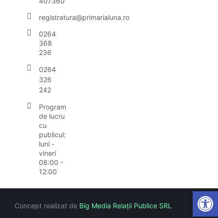
407360
registratura@primarialuna.ro
0264
368
236
0264
326
242
Program
de lucru
cu
publicul:
luni -
vineri
08:00 -
12:00
Open
Concept realizat de
Big Media Relații Publice SRL