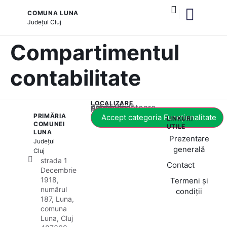
COMUNA LUNA
Județul
Cluj
și serviciile publice
Compartimentul
contabilitate
LOCALIZARE
Acest conținut este blocat până când acceptați categoria corespunzătoare de cookie-uri.
PRIMĂRIA
Accept categoria Funcționalitate
LINKURI
COMUNEI
UTILE
LUNA
Prezentare
Județul
generală
Cluj
strada 1
Contact
Decembrie
1918,
Termeni și
numărul
condiții
187, Luna,
comuna
Luna, Cluj