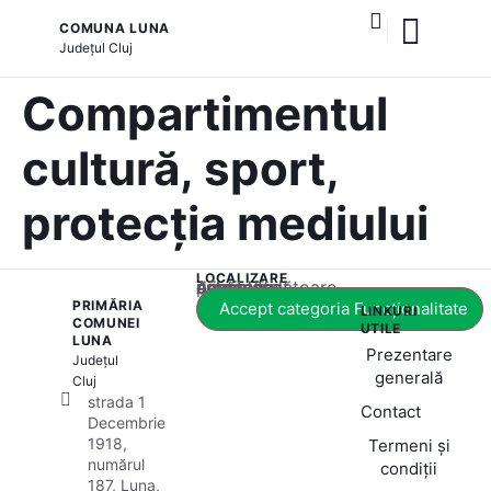
COMUNA LUNA
Județul
Cluj
și serviciile publice
Compartimentul
cultură, sport,
protecția mediului
LOCALIZARE
Acest conținut este blocat până când acceptați categoria corespunzătoare de cookie-uri.
PRIMĂRIA
Accept categoria Funcționalitate
LINKURI
COMUNEI
UTILE
LUNA
Prezentare
Județul
generală
Cluj
strada 1
Contact
Decembrie
1918,
Termeni și
numărul
condiții
187, Luna,