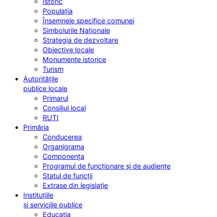
Istoric
Populația
Însemnele specifice comunei
Simbolurile Naționale
Strategia de dezvoltare
Obiective locale
Monumente istorice
Turism
Autoritățile
publice locale
Primarul
Consiliul local
RUTI
Primăria
Conducerea
Organigrama
Componența
Programul de funcționare și de audiențe
Statul de funcții
Extrase din legislație
Instituțiile
și serviciile publice
Educația