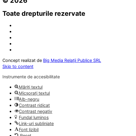
© 2026
Toate drepturile rezervate
Concept realizat de
Big Media Relații Publice SRL
Skip to content
Instrumente de accesibilitate
Măriți textul
Micșorați textul
Alb-negru
Contrast ridicat
Contrast negativ
Fundal luminos
Link-uri subliniate
Font lizibil
Reset