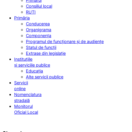
Primarul
Consiliul local
RUTI
Primăria
Conducerea
Organigrama
Componența
Programul de funcționare și de audiențe
Statul de funcții
Extrase din legislație
Instituțiile
și serviciile publice
Educația
Alte servicii publice
Servicii
online
Nomenclatura
stradală
Monitorul
Oficial Local