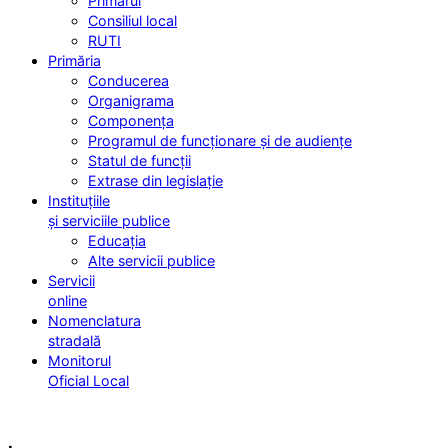
Primarul
Consiliul local
RUTI
Primăria
Conducerea
Organigrama
Componența
Programul de funcționare și de audiențe
Statul de funcții
Extrase din legislație
Instituțiile
și serviciile publice
Educația
Alte servicii publice
Servicii
online
Nomenclatura
stradală
Monitorul
Oficial Local