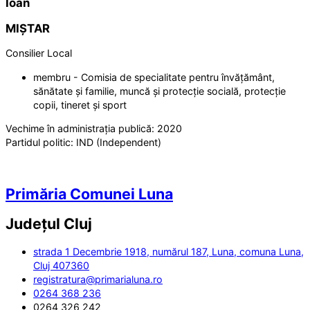
Ioan
MIȘTAR
Consilier Local
membru - Comisia de specialitate pentru învățământ,
sănătate și familie, muncă și protecție socială, protecție
copii, tineret și sport
Vechime în administrația publică:
2020
Partidul politic:
IND (Independent)
Primăria Comunei Luna
Județul
Cluj
strada 1 Decembrie 1918, numărul 187, Luna, comuna Luna,
Cluj 407360
registratura@primarialuna.ro
0264 368 236
0264 326 242