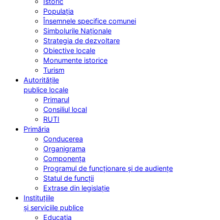
Istoric
Populația
Însemnele specifice comunei
Simbolurile Naționale
Strategia de dezvoltare
Obiective locale
Monumente istorice
Turism
Autoritățile
publice locale
Primarul
Consiliul local
RUTI
Primăria
Conducerea
Organigrama
Componența
Programul de funcționare și de audiențe
Statul de funcții
Extrase din legislație
Instituțiile
și serviciile publice
Educația