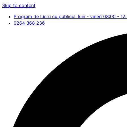
Skip to content
Program de lucru cu publicul: luni - vineri 08:00 - 12
0264 368 236