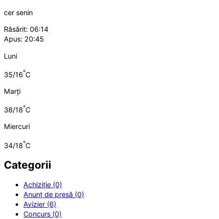
cer senin
Răsărit: 06:14
Apus: 20:45
Luni
°
35/16
C
Marți
°
38/18
C
Miercuri
°
34/18
C
Categorii
Achiziție (0)
Anunț de presă (0)
Avizier (6)
Concurs (0)