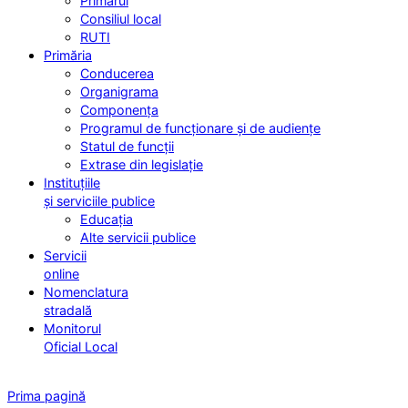
Primarul
Consiliul local
RUTI
Primăria
Conducerea
Organigrama
Componența
Programul de funcționare și de audiențe
Statul de funcții
Extrase din legislație
Instituțiile
și serviciile publice
Educația
Alte servicii publice
Servicii
online
Nomenclatura
stradală
Monitorul
Oficial Local
Prima pagină