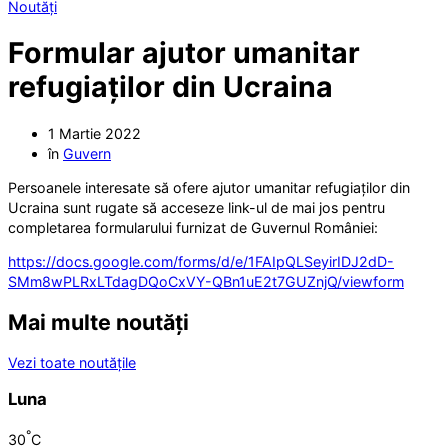
Noutăți
Formular ajutor umanitar
refugiaților din Ucraina
1 Martie 2022
în
Guvern
Persoanele interesate să ofere ajutor umanitar refugiaților din
Ucraina sunt rugate să acceseze link-ul de mai jos pentru
completarea formularului furnizat de Guvernul României:
https://docs.google.com/forms/d/e/1FAIpQLSeyirIDJ2dD-
SMm8wPLRxLTdagDQoCxVY-QBn1uE2t7GUZnjQ/viewform
Mai multe noutăți
Vezi toate noutățile
Luna
°
30
C