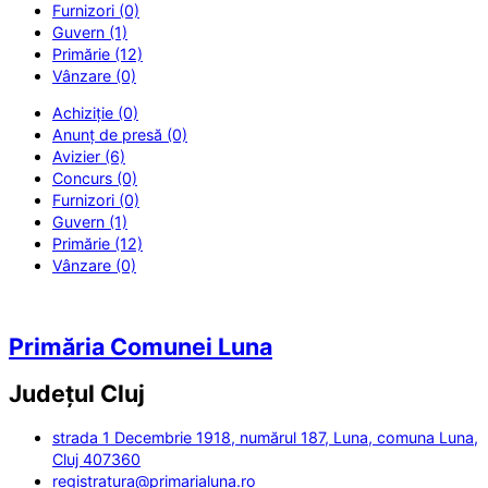
Furnizori (0)
Guvern (1)
Primărie (12)
Vânzare (0)
Achiziție (0)
Anunț de presă (0)
Avizier (6)
Concurs (0)
Furnizori (0)
Guvern (1)
Primărie (12)
Vânzare (0)
Primăria Comunei Luna
Județul
Cluj
strada 1 Decembrie 1918, numărul 187, Luna, comuna Luna,
Cluj 407360
registratura@primarialuna.ro