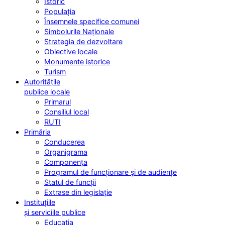
Istoric
Populația
Însemnele specifice comunei
Simbolurile Naționale
Strategia de dezvoltare
Obiective locale
Monumente istorice
Turism
Autoritățile
publice locale
Primarul
Consiliul local
RUTI
Primăria
Conducerea
Organigrama
Componența
Programul de funcționare și de audiențe
Statul de funcții
Extrase din legislație
Instituțiile
și serviciile publice
Educația