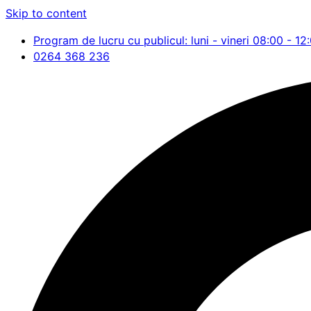
Skip to content
Program de lucru cu publicul: luni - vineri 08:00 - 12
0264 368 236