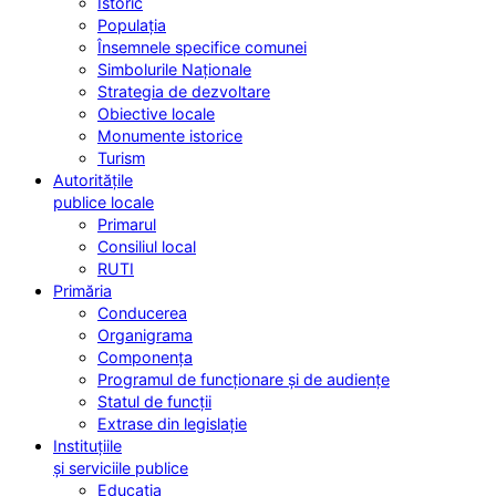
Istoric
Populația
Însemnele specifice comunei
Simbolurile Naționale
Strategia de dezvoltare
Obiective locale
Monumente istorice
Turism
Autoritățile
publice locale
Primarul
Consiliul local
RUTI
Primăria
Conducerea
Organigrama
Componența
Programul de funcționare și de audiențe
Statul de funcții
Extrase din legislație
Instituțiile
și serviciile publice
Educația