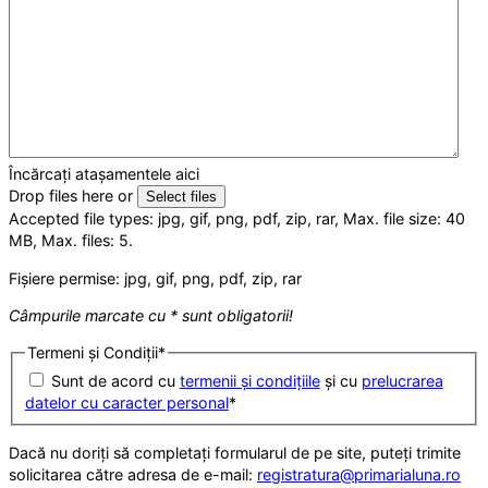
Încărcați atașamentele aici
Drop files here or
Select files
Accepted file types: jpg, gif, png, pdf, zip, rar, Max. file size: 40
MB, Max. files: 5.
Fișiere permise: jpg, gif, png, pdf, zip, rar
Câmpurile marcate cu * sunt obligatorii!
Termeni și Condiții
*
Sunt de acord cu
termenii și condițiile
și cu
prelucrarea
datelor cu caracter personal
*
Dacă nu doriți să completați formularul de pe site, puteți trimite
solicitarea către adresa de e-mail:
registratura@primarialuna.ro