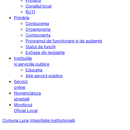
Primarul
Consiliul local
RUTI
Primăria
Conducerea
Organigrama
Componența
Programul de funcționare și de audiențe
Statul de funcții
Extrase din legislație
Instituțiile
și serviciile publice
Educația
Alte servicii publice
Servicii
online
Nomenclatura
stradală
Monitorul
Oficial Local
Comuna Luna
Integritate instituțională