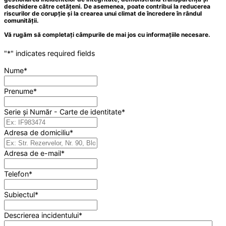
deschidere către cetățeni. De asemenea, poate contribui la reducerea
riscurilor de corupție și la crearea unui climat de încredere în rândul
comunității.
Vă rugăm să completați câmpurile de mai jos cu informațiile necesare.
"
*
" indicates required fields
Nume
*
Prenume
*
Serie și Număr - Carte de identitate
*
Adresa de domiciliu
*
Adresa de e-mail
*
Telefon
*
Subiectul
*
Descrierea incidentului
*