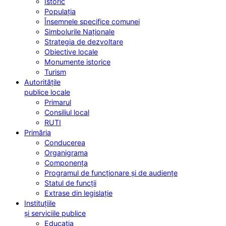
Istoric
Populația
Însemnele specifice comunei
Simbolurile Naționale
Strategia de dezvoltare
Obiective locale
Monumente istorice
Turism
Autoritățile
publice locale
Primarul
Consiliul local
RUTI
Primăria
Conducerea
Organigrama
Componența
Programul de funcționare și de audiențe
Statul de funcții
Extrase din legislație
Instituțiile
și serviciile publice
Educația