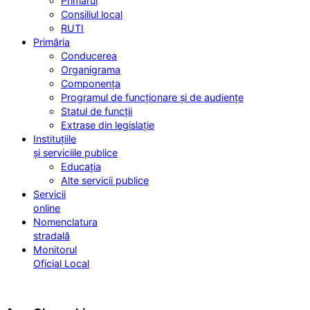
Primarul
Consiliul local
RUTI
Primăria
Conducerea
Organigrama
Componența
Programul de funcționare și de audiențe
Statul de funcții
Extrase din legislație
Instituțiile
și serviciile publice
Educația
Alte servicii publice
Servicii
online
Nomenclatura
stradală
Monitorul
Oficial Local