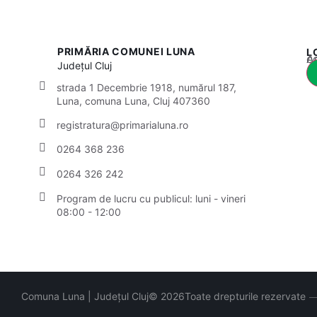
PRIMĂRIA COMUNEI LUNA
L
Acest
Județul
Cluj
strada 1 Decembrie 1918, numărul 187,
Luna, comuna Luna, Cluj 407360
registratura@primarialuna.ro
0264 368 236
0264 326 242
Program de lucru cu publicul: luni - vineri
08:00 - 12:00
Comuna Luna | Județul Cluj
© 2026
Toate drepturile rezervate