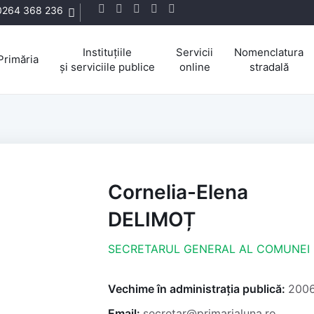
0264 368 236
Instituțiile
Servicii
Nomenclatura
Primăria
și serviciile publice
online
stradală
Cornelia-Elena
DELIMOȚ
SECRETARUL GENERAL AL COMUNEI
Vechime în administrația publică:
200
Email:
secretar@primarialuna.ro