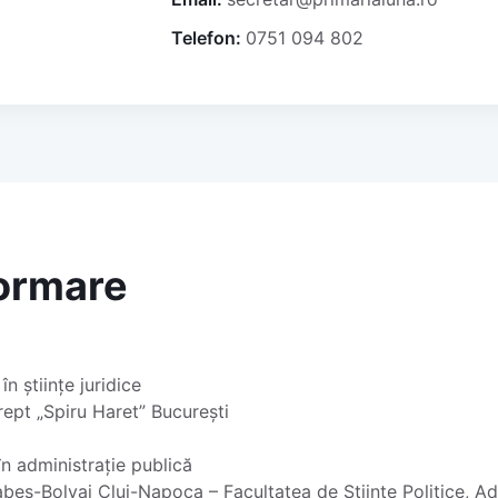
Telefon:
0751 094 802
formare
în științe juridice
rept „Spiru Haret” București
n administrație publică
beș-Bolyai Cluj-Napoca – Facultatea de Științe Politice, Adm