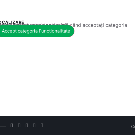
OCALIZARE
 conținut este blocat până când acceptați categoria corespunzătoare de cookie-uri.
Accept categoria Funcționalitate
C