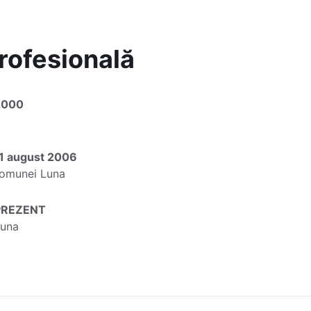
rofesională
 2000
31 august 2006
 Comunei Luna
 PREZENT
Luna