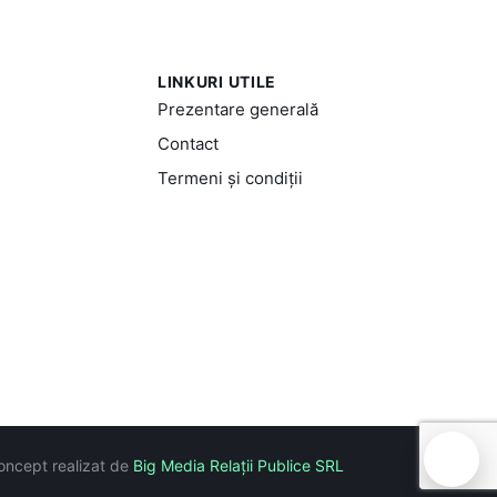
LINKURI UTILE
Prezentare generală
Contact
Termeni și condiții
🍪
oncept realizat de
Big Media Relații Publice SRL