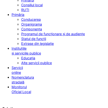
Primarul
Consiliul local
RUTI
Primăria
Conducerea
Organigrama
Componența
Programul de funcționare și de audiențe
Statul de funcții
Extrase din legislație
Instituțiile
și serviciile publice
Educația
Alte servicii publice
Servicii
online
Nomenclatura
stradală
Monitorul
Oficial Local