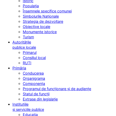
Istoric
Populația
Însemnele specifice comunei
Simbolurile Naționale
Strategia de dezvoltare
Obiective locale
Monumente istorice
Turism
Autoritățile
publice locale
Primarul
Consiliul local
RUTI
Primăria
Conducerea
Organigrama
Componența
Programul de funcționare și de audiențe
Statul de funcții
Extrase din legislație
Instituțiile
și serviciile publice
Educația