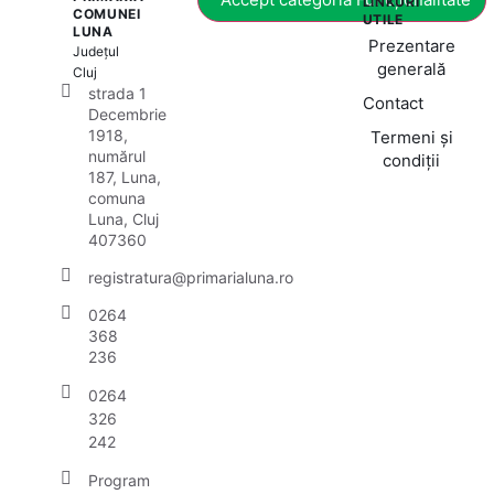
LINKURI
COMUNEI
UTILE
LUNA
Prezentare
Județul
generală
Cluj
strada 1
Contact
Decembrie
1918,
Termeni și
numărul
condiții
187, Luna,
comuna
Luna, Cluj
407360
registratura@primarialuna.ro
0264
368
236
0264
326
242
Program