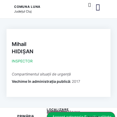
COMUNA LUNA
Județul
Cluj
și serviciile publice
Mihail
HIDIȘAN
INSPECTOR
Compartimentul situații de urgență
Vechime în administrația publică:
2017
LOCALIZARE
Acest conținut este blocat până când acceptați categoria corespunzătoare de cookie-uri.
PRIMĂRIA
Accept categoria Funcționalitate