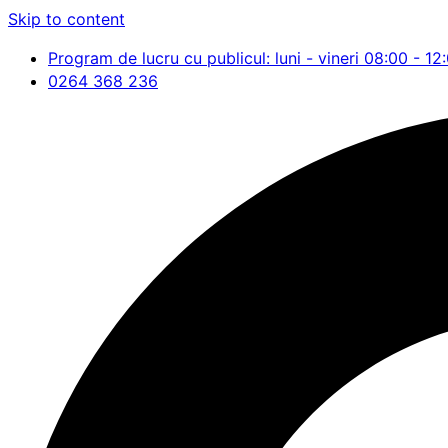
Skip to content
Program de lucru cu publicul: luni - vineri 08:00 - 12
0264 368 236