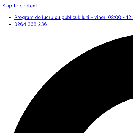
Skip to content
Program de lucru cu publicul: luni - vineri 08:00 - 12
0264 368 236