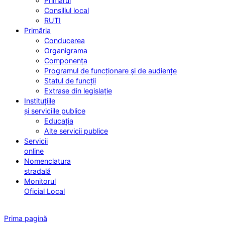
Primarul
Consiliul local
RUTI
Primăria
Conducerea
Organigrama
Componența
Programul de funcționare și de audiențe
Statul de funcții
Extrase din legislație
Instituțiile
și serviciile publice
Educația
Alte servicii publice
Servicii
online
Nomenclatura
stradală
Monitorul
Oficial Local
Prima pagină