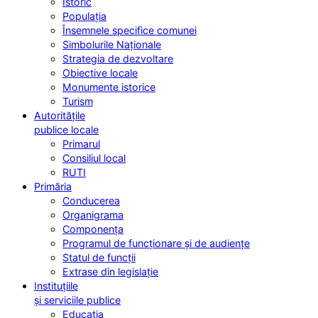
Istoric
Populația
Însemnele specifice comunei
Simbolurile Naționale
Strategia de dezvoltare
Obiective locale
Monumente istorice
Turism
Autoritățile
publice locale
Primarul
Consiliul local
RUTI
Primăria
Conducerea
Organigrama
Componența
Programul de funcționare și de audiențe
Statul de funcții
Extrase din legislație
Instituțiile
și serviciile publice
Educația