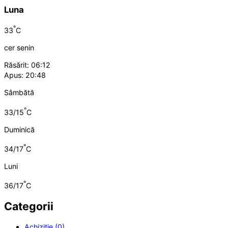
Luna
°
33
C
cer senin
Răsărit: 06:12
Apus: 20:48
Sâmbătă
°
33/15
C
Duminică
°
34/17
C
Luni
°
36/17
C
Categorii
Achiziție (0)