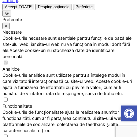
Condiții
.
Accept TOATE
Resping opționale
Preferințe
🍪
Preferințe
×
Necesare
Cookie-urile necesare sunt esențiale pentru funcțiile de bază ale
site-ului web, iar site-ul web nu va funcționa în modul dorit fără
ele.Aceste cookie-uri nu stochează date de identificare
personală.
Analitice
Cookie-urile analitice sunt utilizate pentru a înțelege modul în
care vizitatorii interacționează cu site-ul web. Aceste cookie-uri
ajută la furnizarea de informații cu privire la valori, cum ar fi
numărul de vizitatori, rata de respingere, sursa de trafic etc.
Open
Funcționalitate
Cookie-urile de funcționalitate ajută la realizarea anumitor
funcționalități, cum ar fi partajarea conținutului site-ului web pe
platformele de socializare, colectarea de feedback și alte
caracteristici ale terților.