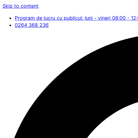
Skip to content
Program de lucru cu publicul: luni - vineri 08:00 - 12
0264 368 236