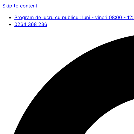
Skip to content
Program de lucru cu publicul: luni - vineri 08:00 - 12
0264 368 236