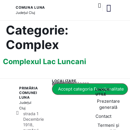
COMUNA LUNA
Județul
Cluj
și serviciile publice
Categorie:
Complex
Complexul Lac Luncani
LOCALIZARE
Acest conținut este blocat până când acceptați categoria corespunzătoare de cookie-uri.
PRIMĂRIA
Accept categoria Funcționalitate
LINKURI
COMUNEI
UTILE
LUNA
Prezentare
Județul
generală
Cluj
strada 1
Contact
Decembrie
1918,
Termeni și